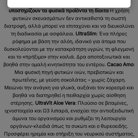
και υποστηρίζει την αποβολή κατακρατήσεων)
Πώς
υποστηρίζουν τα φυσικά προϊόντα τη δίαιτα
Η χρήση
φυτικών σκευασμάτων δεν αντικαθιστά τη σωστή
διατροφή, αλλά μπορεί να επιταχύνει και να διευκολύνει
τη διαδικασία με ασφάλεια.
UltraSlim
: Ένα πλήρες
ρόφημα με βάση την αλόη, ιδανικό για άτομα που
δυσκολεύονται με την κατακράτηση υγρών, τη φλεγμονή
και το «πρήξιμο» στην κοιλιά. Δρα αποτοξινωτικά και
βοηθά στην ομαλή κινητικότητα του εντέρου.
Cacao Amo
:
Μια φυσική πηγή φυτικών ινών, πρεβιοτικών και
πρωτεΐνης, με γεύση σοκολάτας – χωρίς ζάχαρη.
Μειώνει την ανάγκη για γλυκά, αυξάνει τον κορεσμό και
βοηθά να διατηρηθεί η πειθαρχία χωρίς αίσθηση
στέρησης.
UltraVit Aloe Vera
: Πλούσιο σε βιταμίνες,
ιχνοστοιχεία και Ω3 λιπαρά, ενισχύει την αντιοξειδωτική
άμυνα του οργανισμού και ρυθμίζει τη λειτουργία
οργάνων-κλειδιά όπως το συκώτι και ο θυρεοειδής.
Προσφέρει ηρεμία και στήριξη του νευρικού συστήματος,