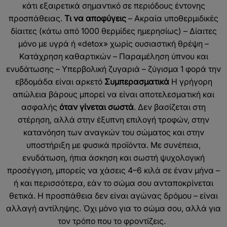
κάτι εξαιρετικά σημαντικό σε περιόδους έντονης
προσπάθειας.
Τι να αποφύγεις
– Ακραία υποθερμιδικές
δίαιτες (κάτω από 1000 θερμίδες ημερησίως)
– Δίαιτες
μόνο με υγρά ή «detox» χωρίς ουσιαστική θρέψη
–
Κατάχρηση καθαρτικών
– Παραμέληση ύπνου και
ενυδάτωσης
– Υπερβολική ζυγαριά – ζύγισμα 1 φορά την
εβδομάδα είναι αρκετό
Συμπερασματικά
Η γρήγορη
απώλεια βάρους μπορεί να είναι αποτελεσματική και
ασφαλής
όταν γίνεται σωστά
. Δεν βασίζεται στη
στέρηση, αλλά στην έξυπνη επιλογή τροφών, στην
κατανόηση των αναγκών του σώματος και στην
υποστήριξη με φυσικά προϊόντα. Με συνέπεια,
ενυδάτωση, ήπια άσκηση και σωστή ψυχολογική
προσέγγιση, μπορείς να χάσεις 4–6 κιλά σε έναν μήνα –
ή και περισσότερα, εάν το σώμα σου ανταποκρίνεται
θετικά.
Η προσπάθεια δεν είναι αγώνας δρόμου – είναι
αλλαγή αντίληψης. Όχι μόνο για το σώμα σου, αλλά για
τον τρόπο που το φροντίζεις.