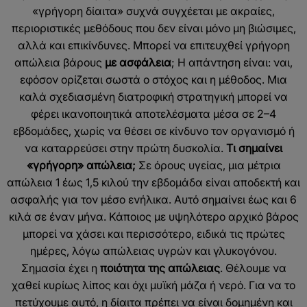
«γρήγορη δίαιτα» συχνά συγχέεται με ακραίες,
περιοριστικές μεθόδους που δεν είναι μόνο μη βιώσιμες,
αλλά και επικίνδυνες.
Μπορεί να επιτευχθεί γρήγορη
απώλεια βάρους
με ασφάλεια
; Η απάντηση είναι: ναι,
εφόσον ορίζεται σωστά ο στόχος και η μέθοδος. Μια
καλά σχεδιασμένη διατροφική στρατηγική μπορεί να
φέρει ικανοποιητικά αποτελέσματα μέσα σε 2–4
εβδομάδες, χωρίς να θέσει σε κίνδυνο τον οργανισμό ή
να καταρρεύσει στην πρώτη δυσκολία.
Τι σημαίνει
«γρήγορη» απώλεια;
Σε όρους υγείας, μια μέτρια
απώλεια 1 έως 1,5 κιλού την εβδομάδα είναι αποδεκτή και
ασφαλής για τον μέσο ενήλικα. Αυτό σημαίνει έως και 6
κιλά σε έναν μήνα. Κάποιος με υψηλότερο αρχικό βάρος
μπορεί να χάσει και περισσότερο, ειδικά τις πρώτες
ημέρες, λόγω απώλειας υγρών και γλυκογόνου.
Σημασία έχει η
ποιότητα της απώλειας
. Θέλουμε να
χαθεί κυρίως λίπος και όχι μυϊκή μάζα ή νερό. Για να το
πετύχουμε αυτό, η δίαιτα πρέπει να είναι δομημένη και