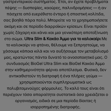
γαστρεντερικού συστήματος. Έτσι, αν έχετε προβλήματα
πέψης — δυσπεψίες, καούρες, παλινδρομήσεις — ή αν
πάσχετε από ευερέθιστο έντερο ή σπαστική κολίτιδα,
σας βοηθά πάρα πολύ. Μπορείτε να το χρησιμοποιήσετε
ακόμη και σε περίοδο διαρροϊκών κρίσεων. Είναι προϊόν
χωρίς ζάχαρη και κάνει και μια γενικότερη αποτοξίνωση
στο σώμα.
Ultra Slim & Κακάο Άμμο για το καλοκαίρι
Με
το καλοκαίρι να φτάνει, θέλουμε να ξεπρηστούμε, να
χάσουμε κάποια κιλά και να αυξήσουμε τον μεταβολισμό
μας, κρατώντας πάντα δυνατό το ανοσοποιητικό μας. Ο
συνδυασμός BioGel Ultra Slim και BioGel Κακάο Άμμο
στην καθημερινότητα φέρνει αποτέλεσμα. Φυσικά, δεν
αντικαθιστούν τη διατροφή ή ένα πλήρες γεύμα —
χρησιμοποιούνται συμπληρωματικά ως
πολυβιταμινούχες φόρμουλες. Το καλό τους είναι ότι
περιέχουν τόσα απαραίτητα συστατικά όσα χρειάζεται ο
οργανισμός, ειδικά σε μια περίοδο δίαιτας ή
ισορροπημένης διατροφής.