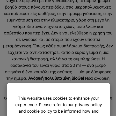
νύχια. Σύμφωνα με τον γυναικολόγο, το συμπλήρωμα
βοηθά στους πόνους περιόδου, στις μικροπολυκυστικές
και πολυκυστικές ωοθήκες, στην προεμμηνόπαυση, στην
εμμηνόπαυση και στην κλιμακτήριο, χάρη στη μεγάλη
γκάμα βιταμινών, ιχνοστοιχείων, μετάλλων και
ασβεστίου που περιέχει. Δεν είναι ελεύθερη η χρήση του
σε εγκύους και σε άτομα που έχουν υποστεί
μεταμόσχευση. Όπως κάθε συμπλήρωμα διατροφής, δεν
έρχεται να αντικαταστήσει κάποιο κύριο γεύμα ή μια
κανονική διατροφή, αλλά να τη συμπληρώσει. Η
δοσολογία του είναι γύρω στα 30 ml — ένα μικρό
σφηνάκι ή ένα κουτάλι της σούπας — μία με δύο φορές
την ημέρα.
Ανδρική πολυβιταμίνη BioGel
Νέα ανδρική
πολυβιταμίνη από την BioGel: μια πολυβιταμινούχος
φόρμουλα με βιολογικό τζελ αλόης, μέταλλα,
ιχνοστοιχεία και βιταμίνες. Περιέχει B complex, βιταμίνη
This website uses cookies to enhance your
A, C, D, ψευδάργυρο, καθώς και φυσικά συστατικά —
experience. Please refer to our privacy policy
ginger, ginseng, maca, δεντρολίβανο, Ω3 — όλα όσα
and cookie policy to be informed how and