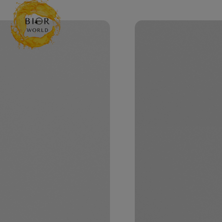
#Ανδρι
#Έλε