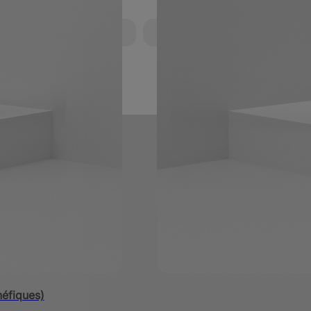
ique
its
 de paiement
 d'expédition
rs
néfiques)