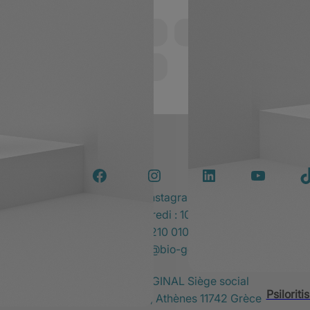
Contact
Facebook
Instagram
LinkedIn
YouTube
T
Lundi–Vendredi : 10:00–18:00
Téléphone:
210 010 2480
E-mail:
info@bio-gel.eu
BIOGEL ORIGINAL Siège social
Psilorit
Syngrou 72, Athènes 11742 Grèce