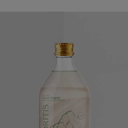
Δυσκοιλιότητα
κή υγεία
#Γυναικεία υγεία
#Δυσκοι
γχος βάρους
#Στομαχική - Εντερική λειτ