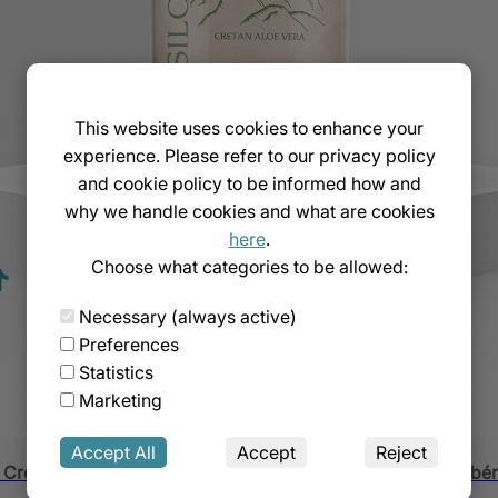
This website uses cookies to enhance your
experience. Please refer to our privacy policy
and cookie policy to be informed how and
why we handle cookies and what are cookies
Entreprise
Bout
here
.
Choose what categories to be allowed:
Contact
Produ
Réseau de partenaires
Modes
ikTok
Necessary (always active)
Modes
Preferences
Retou
Statistics
Marketing
Accept All
Accept
Reject
is Cretan Power Mastic 1000ml (Avec des herbes crétoises bé