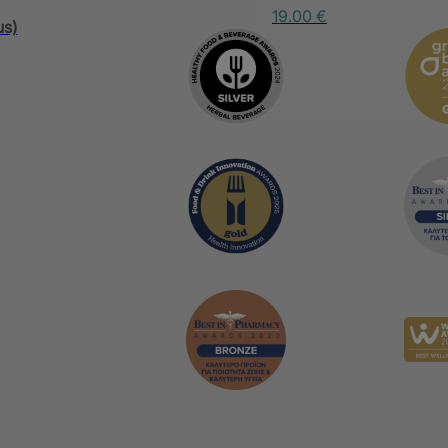
19.00
€
us)