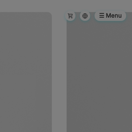
☰ Menu
λιότητα
ουργία