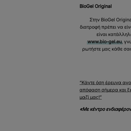
BioGel Original
Στην BioGel Origin
διατροφή πρέπει να εί
είναι κατάλληλα
www.bio-gel.eu
, γν
ρωτήστε μας κάθε σα
“Κάντε όση έρευνα αγο
απόφαση σήμερα και ξεκ
μαζί μας!”
«Με κέντρο ενδιαφέροντ