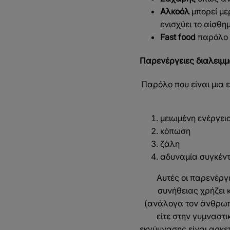
Αλκοόλ
μπορεί με
ενισχύει το αίσθη
Fast food
παρόλο π
Παρενέργειες διαλειμμ
Παρόλο που είναι μια 
μειωμένη ενέργει
κόπωση
ζάλη
αδυναμία συγκέν
Αυτές οι παρενέργε
συνήθειας χρήζει 
(ανάλογα τον άνθρωπο
είτε στην γυμναστ
εκγύμνασης είναι αρκετ