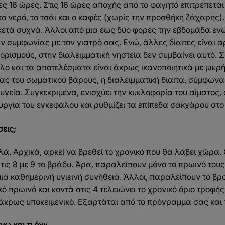
ιπες 16 ώρες. Στις 16 ώρες αποχής από το φαγητό επιτρέπετ
το νερό, το τσάι και ο καφές (χωρίς την προσθήκη ζάχαρης).
ετά συχνά. Άλλοι από μια έως δύο φορές την εβδομάδα ενώ
ν συμφωνίας με τον γιατρό σας. Ενώ, άλλες δίαιτες είναι α
ρισμούς, στην διαλειμματική νηστεία δεν συμβαίνει αυτό. Σ
κολο και τα αποτελέσματα είναι άκρως ικανοποιητικά με μικρ
ς του σωματικού βάρους, η διαλειμματική δίαιτα, σύμφωνα
 υγεία. Συγκεκριμένα, ενισχύει την κυκλοφορία του αίματος,
υργία του εγκεφάλου και ρυθμίζει τα επίπεδα σακχάρου στο
εις;
ά. Αρχικά, αρκεί να βρεθεί το χρονικό που θα λάβει χώρα.
τις 8 με 9 το βράδυ. Άρα, παραλείπουν μόνο το πρωινό τους
μια καθημερινή υγιεινή συνήθεια. Άλλοι, παραλείπουν το βρ
ό πρωινό και κοντά στις 4 τελειώνει το χρονικό όριο τροφής
 άκρως υποκειμενικό. Εξαρτάται από το πρόγραμμα σας και 