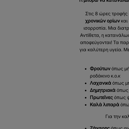
Τι μπορώ να καταναλώνω
Στις 8 ώρες τροφής
χρονικών ορίων
και 
ισορροπία. Μια διατ
Αντίθετα, η κατανάλω
αποφεύγονται! Τα παρ
για καλύτερη υγεία. Μ
Φρούτων
όπως μή
ροδάκινο κ.ο.κ
Λαχανικά
όπως μπ
Δημητριακά
όπως ρ
Πρωτεϊνες
όπως ψ
Καλά λιπαρά
όπως
Για την κα
Ζάχαρης
όπως ανα