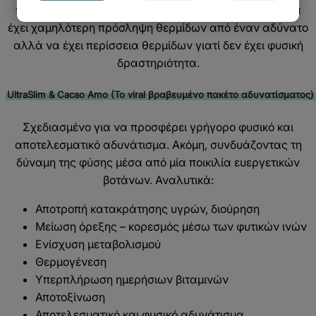
παχυσαρκία. Ένας παχύσαρκος άνθρωπος μπορεί να
έχει χαμηλότερη πρόσληψη θερμίδων από έναν αδύνατο
αλλά να έχει περίσσεια θερμίδων γιατί δεν έχει φυσική
δραστηριότητα.
UltraSlim & Cacao Amo (To viral βραβευμένο πακέτο αδυνατίσματος)
Σχεδιασμένο για να προσφέρει γρήγορο φυσικό και
αποτελεσματικό αδυνάτισμα. Ακόμη, συνδυάζοντας τη
δύναμη της φύσης μέσα από μία ποικιλία ευεργετικών
βοτάνων. Αναλυτικά:
Αποτροπή κατακράτησης υγρών, διούρηση
Μείωση όρεξης – κορεσμός μέσω των φυτικών ινών
Ενίσχυση μεταβολισμού
Θερμογένεση
Υπερπλήρωση ημερήσιων βιταμινών
Αποτοξίνωση
Αποτελεσματικό και φυσικό αδυνάτισμα