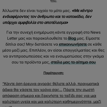
του.
Άλλωστε δεν είναι τυχαίο το μότο μας.
«Με κέντρο
ενδιαφέροντος τον άνθρωπο και το κατοικίδιο, δεν
υπάρχει αμφιβολία στο αποτέλεσμα»
Για την συνεχή ενημέρωση κάντε εγγραφή στο News
Letter μας και παρακολουθείτε το
Blog
μας. Είμαστε
δίπλα σας! Μην διστάσετε να
επικοινωνήσετε
σε κάθε
μέσο μαζί μας. Επιπλέον, αν είσαι επαγγελματίας και θες
να αντιπροσωπεύσεις και να ενσωματώσεις στην γκάμα
σου τα προϊόντα μας,
στείλε μας το αίτημα σου
Παρότρυνση:
“Κάντε όση έρευνα αγοράς θέλετε αλλά, πραγματικά
άδικα θα χάσετε τον χρόνο σας…
Πάρτε την σωστή
απόφαση σήμερα και ξεκινήστε το ταξίδι σας για μια
καλύτερη υγεία και μια καλύτερη καθημερινότητα, μαζί