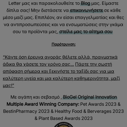
Letter μας και παρακολουθείτε το
Blog
μας. Είμαστε
δίπλα σας! Μην διστάσετε να
επικοινωνήσετε
σε κάθε
μέσο μαζί μας. Επιπλέον, αν είσαι επαγγελματίας και θες
να αντιπροσωπεύσεις και να ενσωματώσεις στην γκάμα
σου τα προϊόντα μας,
στείλε μας το αίτημα σου
Παρότρυνση:
“Κάντε όση έρευνα αγοράς θέλετε αλλά, πραγματικά
άδικα θα χάσετε τον χρόνο σας…
Πάρτε την σωστή
απόφαση σήμερα και ξεκινήστε το ταξίδι σας για μια
καλύτερη υγεία και μια καλύτερη καθημερινότητα, μαζί
μας!”
Με αγάπη και σεβασμό ,
BioGel Original Innovation
Multiple Award Winning Company:
Pet Awards 2023 &
BestinPharmacy 2023 & Healthy Food & Berverages 2023
& Plant Based Awards 2023