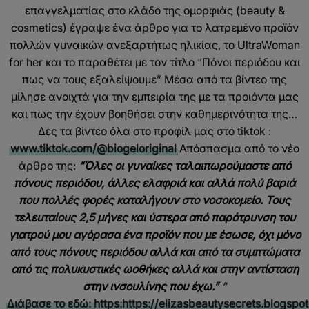
επαγγελματίας στο κλάδο της ομορφιάς (beauty &
cosmetics) έγραψε ένα άρθρο για τo λατρεμένο προϊόν
πολλών γυναικών ανεξαρτήτως ηλικίας, το UltraWoman
for her και το παραθέτει με τον τίτλο “Πόνοι περιόδου και
πως να τους εξαλείψουμε” Μέσα από τα βίντεο της
μίλησε ανοιχτά για την εμπειρία της με τα προιόντα μας
και πως την έχουν βοηθήσει στην καθημερινότητα της…
Δες τα βίντεο όλα στο προφίλ μας στο tiktok :
www.tiktok.com/@biogeloriginal
Απόσπασμα από το νέο
άρθρο της:
“Όλες οι γυναίκες ταλαιπωρούμαστε από
πόνους περιόδου, άλλες ελαφριά και αλλά πολύ βαριά
που πολλές φορές καταλήγουν στο νοσοκομείο.
Τους
τελευταίους 2,5 μήνες και ύστερα από παρότρυνση του
γιατρού μου αγόρασα ένα προϊόν που με έσωσε, όχι μόνο
από τους πόνους περιόδου αλλά και από τα συμπτώματα
από τις πολυκυστικές ωοθήκες αλλά και στην αντίσταση
στην ινσουλίνης που έχω.”
“
Διάβασε το εδώ: https:https://elizasbeautysecrets.blogsp