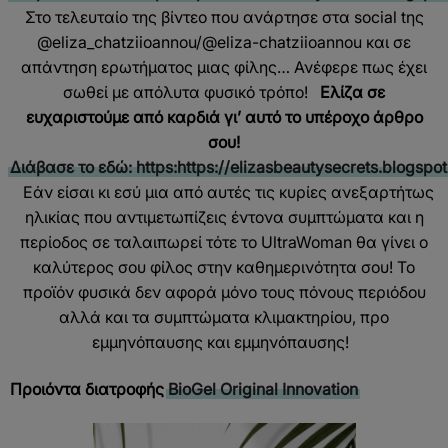
Στο τελευταίο της βίντεο που ανάρτησε στα social tης
@eliza_chatziioannou/@eliza-chatziioannou και σε
απάντηση ερωτήματος μιας φίλης… Ανέφερε πως έχει
σωθεί με απόλυτα φυσικό τρόπο!
Ελίζα σε
ευχαριστούμε από καρδιά γι’ αυτό το υπέροχο άρθρο
σου!
Διάβασε το εδώ: https:https://elizasbeautysecrets.blogsp
Εάν είσαι κι εσύ μια από αυτές τις κυρίες ανεξαρτήτως
ηλικίας που αντιμετωπίζεις έντονα συμπτώματα και η
περίοδος σε ταλαιπωρεί τότε το UltraWoman θα γίνει ο
καλύτερος σου φίλος στην καθημερινότητα σου! Το
προϊόν φυσικά δεν αφορά μόνο τους πόνους περιόδου
αλλά και τα συμπτώματα κλιμακτηρίου, προ
εμμηνόπαυσης και εμμηνόπαυσης!
Προιόντα διατροφής
BioGel Original Innovation