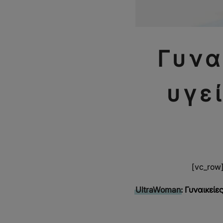
Γυνα
υγε
[vc_row]
UltraWoman
: Γυναικεί