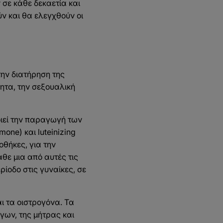
 σε κάθε δεκαετία και
ν και θα ελεγχθούν οι
την διατήρηση της
ητα, την σεξουαλική
ιεί την παραγωγή των
one) και luteinizing
θήκες, για την
θε μια από αυτές τις
ρίοδο στις γυναίκες, σε
ι τα οιστρογόνα. Τα
γων, της μήτρας και