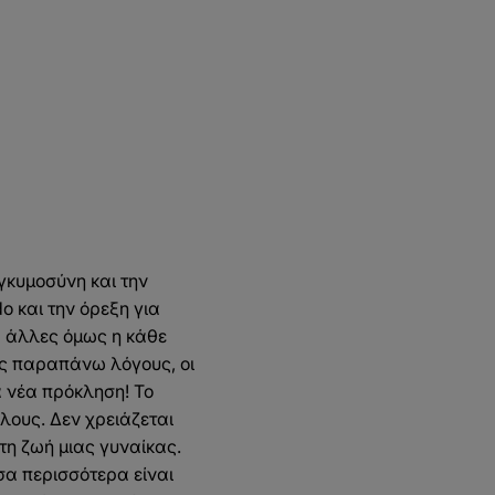
γκυμοσύνη και την
o και την όρεξη για
ια άλλες όμως η κάθε
υς παραπάνω λόγους, οι
α νέα πρόκληση! Το
λους. Δεν χρειάζεται
τη ζωή μιας γυναίκας.
σα περισσότερα είναι