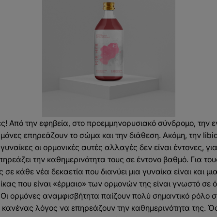
ες! Από την εφηβεία, στο προεμμηνορυσιακό σύνδρομο, την ε
μόνες επηρεάζουν το σώμα και την διάθεση. Ακόμη, την libid
γυναίκες οι ορμονικές αυτές αλλαγές δεν είναι έντονες, γ
πηρεάζει την καθημερινότητα τους σε έντονο βαθμό. Για το
ς σε κάθε νέα δεκαετία που διανύει μια γυναίκα είναι και μι
ίκας που είναι «έρμαιο» των ορμονών της είναι γνωστό σε ό
 Οι ορμόνες αναμφισβήτητα παίζουν πολύ σημαντικό ρόλο σ
 κανένας λόγος να επηρεάζουν την καθημερινότητα της. Ό