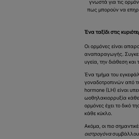
γνωστά για τις ορμόν
πως μπορούν να επηρε
Ένα ταξίδι στις κυριότ
Οι ορμόνες είναι απαρα
αναπαραγωγής. Συγκεκρ
υγεία, την διάθεση και
Ένα τμήμα του εγκεφά
γοναδοτροπινών από την
hormone (LH) είναι υπ
ωοθηλακιορρυξία κάθε 
ορμόνες έχει το δικό τ
κάθε κύκλο.
Ακόμα, οι πιο σημαντικ
οιστρογόνα
συμβάλλουν