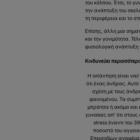
του κόλπου. Έτσι, το γυ
την ανάπτυξη του σκελ
τη περιφέρεια και το στ
Επίσης, άλλη μια σημαν
και την γονιμότητα. Τέ
φυσιολογική ανάπτυξη 
Κινδυνεύει περισσότερ
Η απάντηση είναι ναι!
ότι ένας άνδρας. Αυτ
σχέση με τους άνδρε
φαινομένου. Τα συμπτ
μπράτσα ή ακόμα και έ
γυναίκες απ’ ότι στους
stress έναντι του 3
ποσοστό του αγγεια
Επεισοδίων αναφέρει