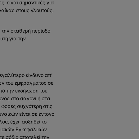
ης, είναι σημαντικές για
ναίκας στους γλουτούς,
α την σταθερή περίοδο
υτή για την
μεγαλύτερο κίνδυνο απ’
ων του εμφράγματος σε
από την εκδήλωση του
όνος στο σαγόνι ή στα
2 φορές συχνότερη στις
υναικών είναι σε έντονο
λος, έχει αυξηθεί το
γειακών Εγκεφαλικών
εισόδιο αποτελεί την