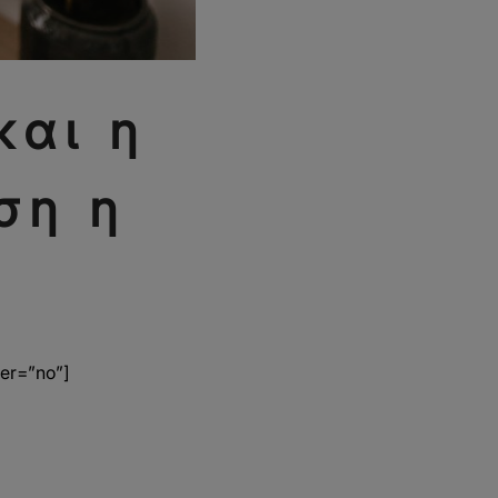
και η
ση η
ger=”no”]