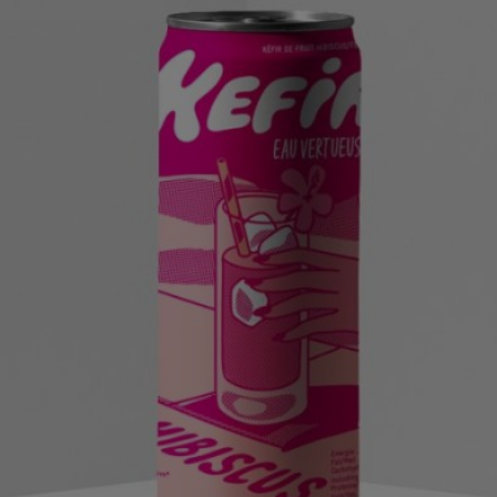
Produits similaires
UltraWoman Special Natures’ Power 1000ml (Pour Elle)
ltraVIt Aloe Vera 1000ml (100% Naturel & Enrichi en Oméga 
Ajouter au panier
UltraMan Special Pouvoirs de la Nature 1000ml (Pour Lui)
Ajouter au panier
Mastic Aloe Vera 1000ml (100% Naturel & Végétal)