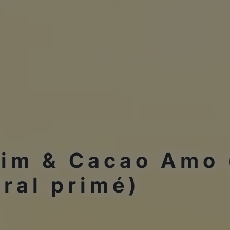
lim & Cacao Amo 
iral primé)