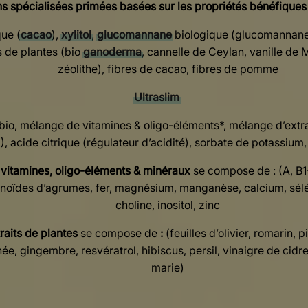
spécialisées primées basées sur les propriétés bénéfiques 
ue (
cacao
),
xylitol
,
glucomannane
biologique (glucomannane 
s de plantes (bio
ganoderma
, cannelle de Ceylan, vanille de 
zéolithe), fibres de cacao, fibres de pomme
Ultraslim
 bio, mélange de vitamines & oligo-éléments*, mélange d’extra
), acide citrique (régulateur d’acidité), sorbate de potassium
vitamines, oligo-éléments & minéraux
se compose de : (A, B1
vonoïdes d’agrumes, fer, magnésium, manganèse, calcium, sél
choline, inositol, zinc
raits de plantes
se compose de
:
(feuilles d’olivier, romarin, p
ée, gingembre, resvératrol, hibiscus, persil, vinaigre de cidr
marie)