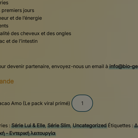
ries
 premiers jours
eur et de l’énergie
ents
ualité des cheveux et des ongles
c et de l’intestin
ur devenir partenaire, envoyez-nous un email à
info@bio-ge
mande
Cacao Amo (Le pack viral primé)
ies :
Série Lui & Elle
,
Série Slim
,
Uncategorized
Étiquettes :
Δ
κή - Εντερική λειτουργία