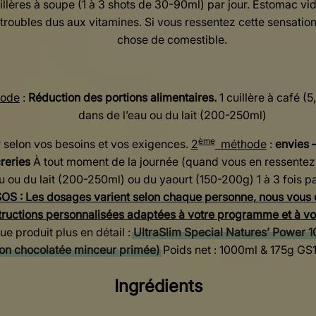
illères à soupe (1 à 3 shots de 30-90ml) par jour. Estomac vide
 troubles dus aux vitamines. Si vous ressentez cette sensat
chose de comestible.
ode
:
Réduction des portions alimentaires.
1 cuillère à café (5
dans de l’eau ou du lait (200-250ml)
ème
ur selon vos besoins et vos exigences.
2
méthode
:
envies 
reries
À tout moment de la journée (quand vous en ressentez le
u ou du lait (200-250ml) ou du yaourt (150-200g) 1 à 3 fois p
OS : Les dosages varient selon chaque personne, nous vous 
structions personnalisées adaptées à votre programme et à vo
 produit plus en détail :
UltraSlim Special Natures’ Power 1
on chocolatée minceur primée)
Poids net : 1000ml & 175g G
Ingrédients