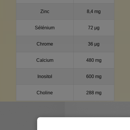
Zinc
8,4 mg
Sélénium
72 μg
Chrome
36 μg
Calcium
480 mg
Inositol
600 mg
Choline
288 mg
SOS (Contre-indications)
oblème de santé, des allergies, un déficit en enzyme G6pd, êt