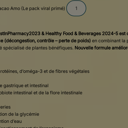
Cacao Amo (Le pack viral primé)
estInPharmacy2023 & Healthy Food & Beverages 2024-5 est c
ace (décongestion, contrôle – perte de poids)
en combinant la p
é spécialisé de plantes bénéfiques.
Nouvelle formule amélior
protéines, d’oméga-3 et de fibres végétales
 gastrique et intestinal
iote intestinal et de la flore intestinale
reries
tion de la glycémie
ntion d’eau