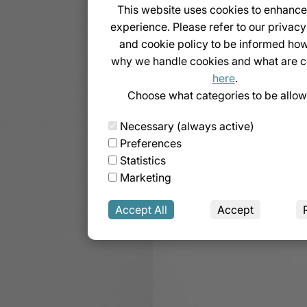
This website uses cookies to enhance
u une vitamine vous est interdit,
informez-nous
en priorité
et
c
experience. Please refer to our privacy
la prévention de notre santé sont plus importantes que le résu
and cookie policy to be informed ho
obtenir.
why we handle cookies and what are c
tout effet indésirable ou trouble lors de la prise des produit
here
.
lisation.
Merci de nous en informer et contactez également vo
Choose what categories to be allow
 raison de la glucomannane, nécessite une quantité suffisan
tilisez le cacao amo dans des recettes (par ex. yaourt, banan
Necessary (always active)
3 verres d’eau immédiatement après la consommation.
Preferences
Statistics
Marketing
Vous aimerez peut-être aussi…
Accept All
Accept