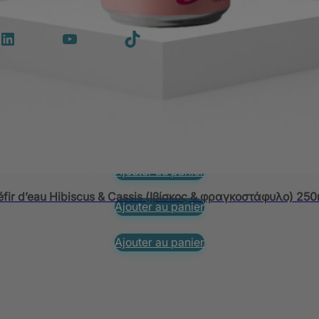
Ajouter au panier
Ajouter au panier
LinkedIn
YouTube
TikTok
:00
Kéfir d’eau Fleur de Sureau (Sambucus) 330ml
Kéfir d’eau Concombre (Αγγούρι) 330ml
cial
Ajouter au panier
2 Grèce
is Cretan Power Mastic 1000ml (Avec des herbes crétoises bé
Ajouter au panier
éfir d’eau Hibiscus & Cassis (Ιβίσκος & φραγκοστάφυλο) 250
Ajouter au panier
Ajouter au panier