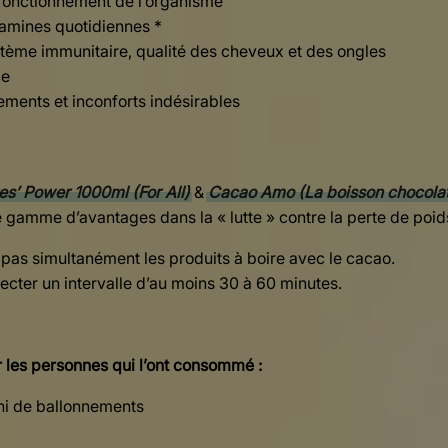
fonctionnement de l’organisme
tamines quotidiennes *
ème immunitaire, qualité des cheveux et des ongles
ce
ements et inconforts indésirables
es’ Power 1000ml (For All)
&
Cacao Amo (La boisson chocola
 gamme d’avantages dans la « lutte » contre la perte de poid
s simultanément les produits à boire avec le cacao.
cter un intervalle d’au moins 30 à 60 minutes.
r les personnes qui l’ont consommé :
 ni de ballonnements