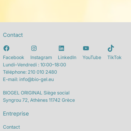
Contact
This website uses cookies to enhance your
experience. Please refer to our privacy policy
and cookie policy to be informed how and
Facebook
Instagram
LinkedIn
YouTube
TikTok
why we handle cookies and what are cookies
Lundi–Vendredi : 10:00–18:00
here
.
Téléphone:
210 010 2480
Choose what categories to be allowed:
E-mail:
info@bio-gel.eu
Necessary (always active)
BIOGEL ORIGINAL Siège social
Preferences
Syngrou 72, Athènes 11742 Grèce
Statistics
Marketing
Entreprise
Accept All
Accept
Reject
Contact