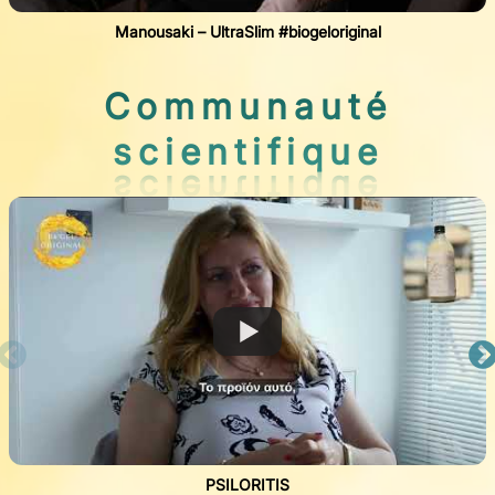
Manousaki – UltraSlim #biogeloriginal
Communauté
scientifique
PSILORITIS