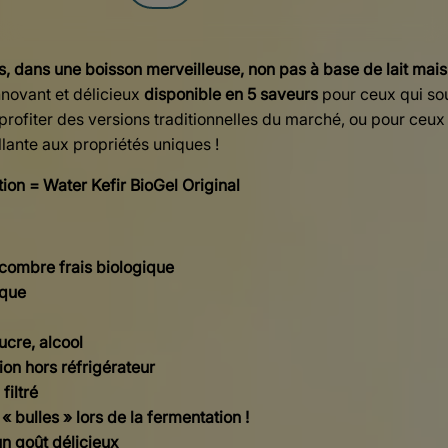
s, dans une boisson merveilleuse, non pas à base de lait mais
novant et délicieux
disponible en 5 saveurs
pour ceux qui so
profiter des versions traditionnelles du marché, ou pour ceux
llante aux propriétés uniques !
ation =
Water
Kefir
BioGel
Original
combre frais biologique
ique
ucre, alcool
on hors réfrigérateur
filtré
« bulles » lors de la fermentation !
un goût délicieux