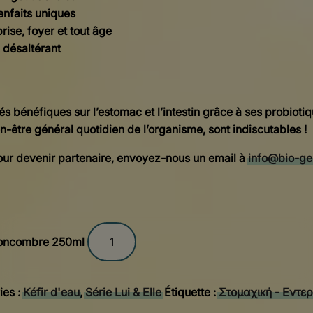
enfaits uniques
rise, foyer et tout âge
 désaltérant
és bénéfiques sur l’estomac et l’intestin grâce à ses probioti
n-être général quotidien de l’organisme, sont indiscutables !
ur devenir partenaire, envoyez-nous un email à
info@bio-ge
 Concombre 250ml
ies :
Kéfir d'eau
,
Série Lui & Elle
Étiquette :
Στομαχική - Εντερ