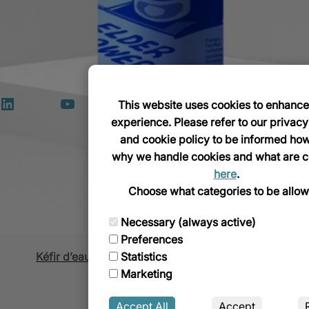
Mastic Aloe Vera 1000ml (100% Naturel & Végétal)
Ajouter au panier
is Cretan Power Mastic 1000ml (Avec des herbes crétoises bé
Ajouter au panier
Ajouter au panier
This website uses cookies to enhance
LinkedIn
YouTube
TikTok
experience. Please refer to our privacy
:00
and cookie policy to be informed ho
eau Pamplemousse & Cardamome (Pamplemousse & Cardamo
why we handle cookies and what are c
here
.
Kéfir d’eau Fleur de Sureau (Sambucus) 330ml
Choose what categories to be allow
cial
Ajouter au panier
2 Grèce
Necessary (always active)
Kéfir d’eau Concombre (Αγγούρι) 330ml
Ajouter au panier
Preferences
Statistics
Kéfir d’eau Fleur de Sureau (Sambucus) 250ml
Ajouter au panier
Marketing
Ajouter au panier
Accept All
Accept