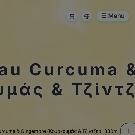
☰ Menu
eau Curcuma 
υμάς & Τζίντ
 Curcuma & Gingembre (Κουρκουμάς & Τζίντζερ) 330ml