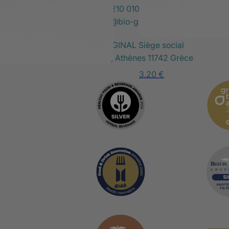
29.00
€
Téléphone:
210 010 2480
E-mail:
info@bio-gel.eu
BIOGEL ORIGINAL Siège social
us)
Syngrou 72, Athènes 11742 Grèce
3.20
€