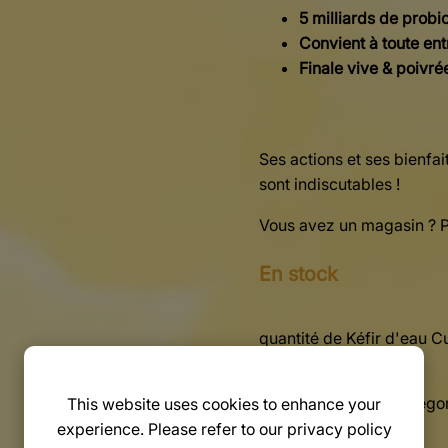
5 milliards de probi
Convient à toute ent
Finale vive & poivré
Ses actions et ses bienfai
sont indiscutables !
Vous avez un magasin ? P
En stock
quantité de Kéfir d'eau
Ajouter au panier
UGS :
WKT1014-1
Catégor
This website uses cookies to enhance your
experience. Please refer to our privacy policy