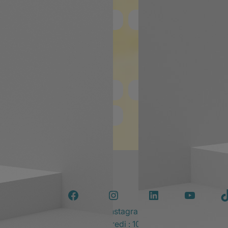
Contact
Facebook
Instagram
LinkedIn
YouTube
T
ses bénéfiques)
Lundi–Vendredi : 10:00–18:00