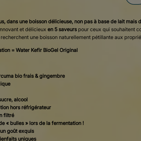
us, dans une boisson délicieuse, non pas à base de lait mais d
nnovant et délicieux
en 5 saveurs
pour ceux qui souhaitent co
recherchent une boisson naturellement pétillante aux proprié
vation =
Water
Kefir
BioGel
Original
rcuma bio frais & gingembre
gique
sucre, alcool
ion hors réfrigérateur
 filtré
e « bulles » lors de la fermentation !
 un goût exquis
ienfaits uniques