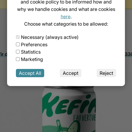
and cookie policy to be informed how and
why we handle cookies and what are cookies
Description
here
.
Instructions de consommation
Choose what categories to be allowed:
Necessary (always active)
Description
Preferences
Statistics
fir d’eau Curcuma & Gingembre (Κουρκουμάς & Τζίντζερ) 33
Marketing
Instructions de consommation
Accept All
Accept
Reject
À tout moment de la journée, comme une boisson rafraîchiss
 un joli verre à vin ! Mode d’emploi : Une fois le produit ou
teur et il est conseillé de le consommer le jour même. Poids n
Vous aimerez peut-être aussi…