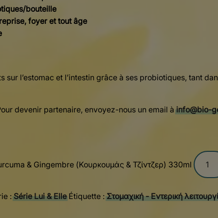
otiques/bouteille
reprise, foyer et tout âge
e
ts sur l’estomac et l’intestin grâce à ses probiotiques, tant 
our devenir partenaire, envoyez-nous un email à
info@bio-g
 Curcuma & Gingembre (Κουρκουμάς & Τζίντζερ) 330ml
ie :
Série Lui & Elle
Étiquette :
Στομαχική - Εντερική λειτουργ