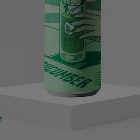
Produits similaires
Entreprise
Bout
Contact
Produ
Réseau de partenaires
Modes
ikTok
Mastic Aloe Vera 1000ml (100% Naturel & Végétal)
Modes