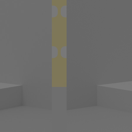
ique
its
 de paiement
 d'expédition