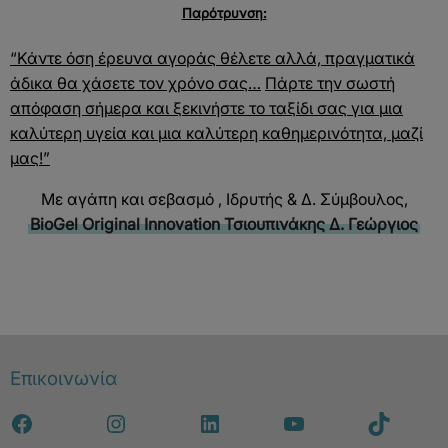
Παρότρυνση:
“Κάντε όση έρευνα αγοράς θέλετε αλλά, πραγματικά
άδικα θα χάσετε τον χρόνο σας…
Πάρτε την σωστή
απόφαση σήμερα και ξεκινήστε το ταξίδι σας για μια
καλύτερη υγεία και μια καλύτερη καθημερινότητα, μαζί
μας!”
Με αγάπη και σεβασμό , Ιδρυτής & Δ. Σύμβουλος,
BioGel Original Innovation
Τσιουπινάκης Δ. Γεώργιος
Επικοινωνία