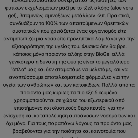
πολλαπλασιαστικά συνεργατικά τις ιδιότητες των
φυτικών εκχυλισμάτων μαζί με το τζελ αλόης (aloe vera
gel), βιταμινών, αμινοξέων, μετάλλων κλπ. Πρακτικά,
συνδυάζουν το 100% των απαιτούμενων θρεπτικών
συστατικών που χρειάζεται ένας οργανισμός είτε
αντιμετωπίζει μια νόσο είτε προληπτικά λαμβάνει για την
εξισορρόπηση της υγείας του. Φυσικά δεν θα βρει
κάποιος μόνο προιόντα αλόης στην BioGel αλλά
γενικότερα η δύναμη της φύσης είναι το μεγαλύτερο
“όπλο” μας και δεν σταματάμε να μελετάμε, και να
αναπτύσσουμε αποτελεσματικές φόρμουλες για την
υγεία των ανθρώπων και των κατοικίδιων. Πολλά από τα
προιόντα μας κυρίως τα πιο εξειδικευμένα
χρησιμοποιούνται σε χώρες του εξωτερικού από
επιστήμονες και ολιστικούς θεραπευτές, για την
ενίσχυση και καταπολέμηση αυτοάνοσων νοσημάτων και
όχι μόνο. Για τους παραπάνω λόγους τα προιόντα μας
βραβεύονται για την ποιότητα και καινοτομία που