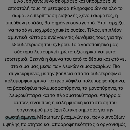
Είναι οργανωμένο σε ομάδες και υποομάδες με
αποστολή τους τη μεταφορά πληροφοριών σε όλο το
σώμα. Σε περίπτωση εισβολής ξένου σώματος, η
υπεύθυνη ομάδα, θα σημάνει συναγερμό. Έτσι, αρχίζει
να παράγει ισχυρές χημικές ουσίες. Τέλος, επιπλέον
αμυντικά κύτταρα ενώνουν τις δυνάμεις τους για την
εξουδετέρωση του εχθρού. Το ανοσοποιητικό μας
σύστημα λειτουργεί πρώτα εξωτερικά και μετά
εσωτερικά. Ξεκινά η άμυνα του από το δέρμα και φτάνει
στο αίμα μας μέσω των λευκών αιμοσφαιρίων. Πιο
συγκεκριμένα, με την βοήθεια από τα ουδετερόφιλα
πολυμορφοπύρηνα, τα ηωσινόφιλα πολυμορφοπύρηνα,
τα βασεόφιλα πολυμορφοπύρηνα, τα μονοπύρηνα, τα
λεμφοκύτταρα και τα πλασματοκύτταρα. Απόρροια
αυτών, είναι πως η καλή φυσική κατάσταση του
οργανισμού μας έχει ζωτική σημασία για την
σωστή άμυνα.
Μέσω των βιταμινών και των αμινοξέων
υψηλής ποιότητας και απορροφητικότητας ο οργανισμός