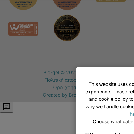
Bio-gel © 2021-2026
Πολιτική απορρήτου
This website uses c
Όροι χρήσης
experience. Please ref
Created by
Broikos.gr
and cookie policy t
why we handle cookie
h
Choose what categ