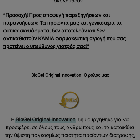
ακολουθούν.
“Προσοχή! Προς αποφυγή παρεξηγήσεων και
παρανοήσεων:
Τα προιόντα μας και γενικότερα τα
φυτικά σκευάσματα,
δεν αποτελούν και δεν
αντικαθιστούν ΚΑΜΙΑ φαρμακευτική αγωγή που σας
προτείνει ο υπεύθυνος γιατρός σας!”
BIoGel Original Innovation:
Ο
ρόλος
μας
Η
BioGel Original Innovation
, δημιουργήθηκε για να
προσφέρει σε όλους τους ανθρώπους και τα κατοικίδια
την ύψιστη παγκοσμίως ποιότητα προϊόντων διατροφής,