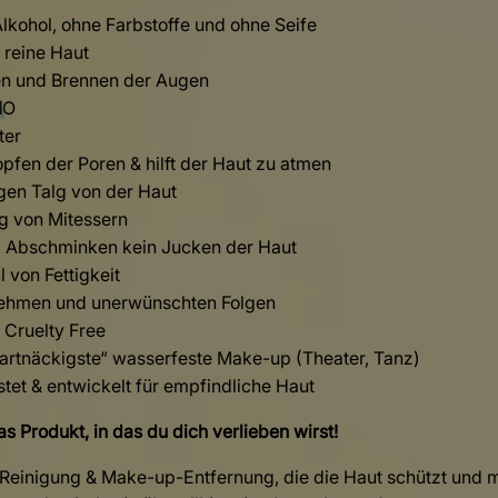
lkohol, ohne Farbstoffe und ohne Seife
 reine Haut
en und Brennen der Augen
M
O
ter
opfen der Poren & hilft der Haut zu atmen
gen Talg von der Haut
ng von Mitessern
 Abschminken kein Jucken der Haut
 von Fettigkeit
nehmen und unerwünschten Folgen
 Cruelty Free
hartnäckigste“ wasserfeste Make-up (Theater, Tanz)
tet & entwickelt für empfindliche Haut
s Produkt, in das du dich verlieben wirst!
 Reinigung & Make-up-Entfernung, die die Haut schützt und mi