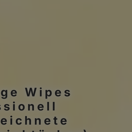
age Wipes
ssionell
eichnete