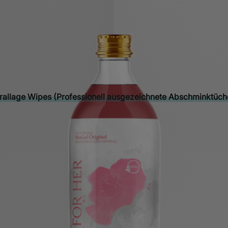
Beschreibung
Beschreibung
rallage Wipes (Professionell ausgezeichnete Abschminktüch
Das könnte dir auch gefallen …