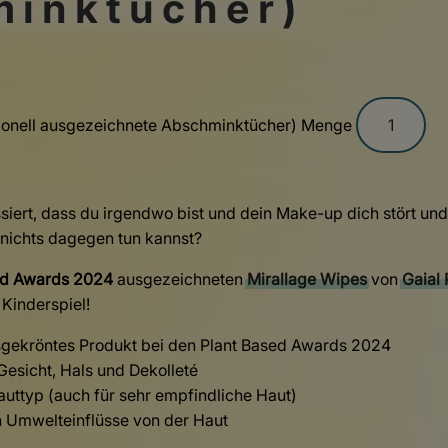
inktücher)
sionell ausgezeichnete Abschminktücher) Menge
assiert, dass du irgendwo bist und dein Make-up dich stört un
nichts dagegen tun kannst?
ed Awards 2024
ausgezeichneten
Mirallage Wipes
von
Gaial
Kinderspiel!
isgekröntes Produkt bei den Plant Based Awards 2024
Gesicht, Hals und Dekolleté
auttyp (auch für sehr empfindliche Haut)
en Umwelteinflüsse von der Haut