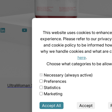
LinkedIn
YouTube
TikTok
This website uses cookies to enhance
:00
experience. Please refer to our privacy
and cookie policy to be informed ho
why we handle cookies and what are c
here
.
tz
Choose what categories to be allow
Griechenland
VIt Aloe Vera 1000ml (100% Natürlich & Angereichert mit Om
Necessary (always active)
Preferences
UltraWoman Special Natures’ Power 1000ml (Für Sie)
Statistics
In den Warenkorb
Marketing
In den Warenkorb
Accept All
Accept