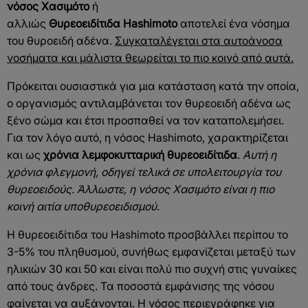
νόσος Χασιμότο
ή
αλλιώς
Θυρεοειδίτιδα
Hashimoto
αποτελεί ένα νόσημα
του θυροειδή αδένα.
Συγκαταλέγεται στα αυτοάνοσα
νοσήματα και μάλιστα θεωρείται το πιο κοινό από αυτά.
Πρόκειται ουσιαστικά για μια κατάσταση κατά την οποία,
ο οργανισμός αντιλαμβάνεται τον θυρεοειδή αδένα ως
ξένο σώμα και έτσι προσπαθεί να τον καταπολεμήσει.
Για τον λόγο αυτό, η νόσος Hashimoto, χαρακτηρίζεται
και ως
χρόνια λεμφοκυτταρική θυρεοειδίτιδα
.
Αυτή η
χρόνια φλεγμονή, οδηγεί τελικά σε υπολειτουργία του
θυρεοειδούς. Άλλωστε, η νόσος Χασιμότο είναι η πιο
κοινή αιτία υποθυρεοειδισμού.
Η θυρεοειδίτιδα του Hashimoto προσβάλλει περίπου το
3-5% του πληθυσμού, συνήθως εμφανίζεται μεταξύ των
ηλικιών 30 και 50 και είναι πολύ πιο συχνή στις γυναίκες
από τους άνδρες. Τα ποσοστά εμφάνισης της νόσου
φαίνεται να αυξάνονται. Η νόσος περιεγράφηκε για