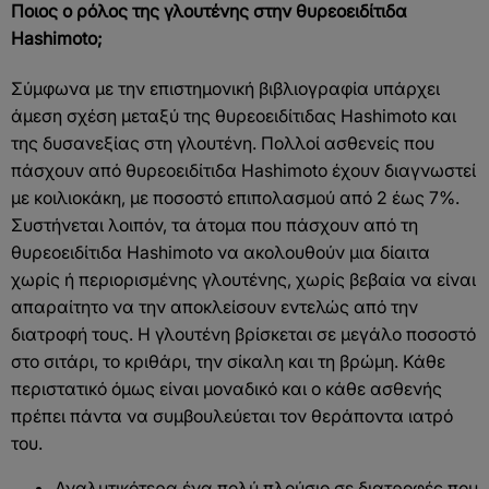
Ποιος ο ρόλος της γλουτένης στην θυρεοειδίτιδα
Hashimoto;
Σύμφωνα με την επιστημονική βιβλιογραφία υπάρχει
άμεση σχέση μεταξύ της θυρεοειδίτιδας Hashimoto και
της δυσανεξίας στη γλουτένη. Πολλοί ασθενείς που
πάσχουν από θυρεοειδίτιδα Hashimoto έχουν διαγνωστεί
με κοιλιοκάκη, με ποσοστό επιπολασμού από 2 έως 7%.
Συστήνεται λοιπόν, τα άτομα που πάσχουν από τη
θυρεοειδίτιδα Hashimoto να ακολουθούν μια δίαιτα
χωρίς ή περιορισμένης γλουτένης, χωρίς βεβαία να είναι
απαραίτητο να την αποκλείσουν εντελώς από την
διατροφή τους. Η γλουτένη βρίσκεται σε μεγάλο ποσοστό
στο σιτάρι, το κριθάρι, την σίκαλη και τη βρώμη. Κάθε
περιστατικό όμως είναι μοναδικό και ο κάθε ασθενής
πρέπει πάντα να συμβουλεύεται τον θεράποντα ιατρό
του.
Αναλυτικότερα ένα πολύ πλούσιο σε διατροφές που